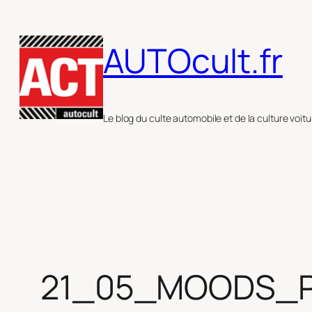
Aller
au
AUTOcult.fr
contenu
Le blog du culte automobile et de la culture voitu
21_05_MOODS_P