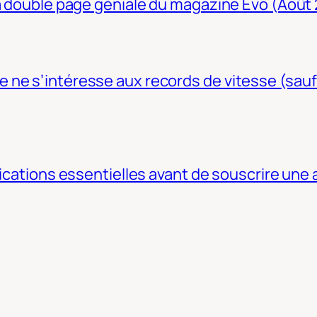
La double page géniale du magazine Evo (Août
ne s’intéresse aux records de vitesse (sauf
fications essentielles avant de souscrire une