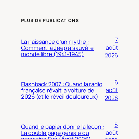
PLUS DE PUBLICATIONS
7
La naissance d’un mythe :
août
Comment la Jeep a sauvé le
monde libre (1941-1945)
2026
6
Flashback 2007 : Quand la radio
août
française rêvait la voiture de
2026 (et le réveil douloureux)
2026
5
Quand le papier donne la leçon :
août
La double page géniale du
magazine Evo (Août 2026)