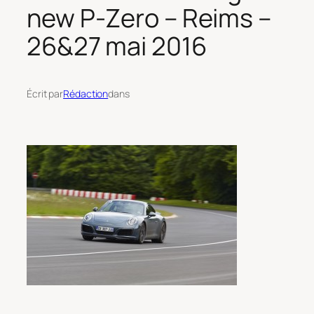
new P-Zero – Reims –
26&27 mai 2016
Écrit par
Rédaction
dans