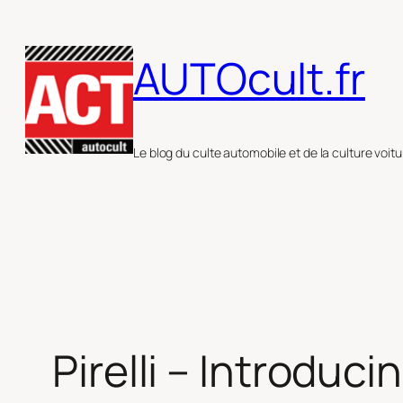
Aller
au
AUTOcult.fr
contenu
Le blog du culte automobile et de la culture voitu
Pirelli – Introdu