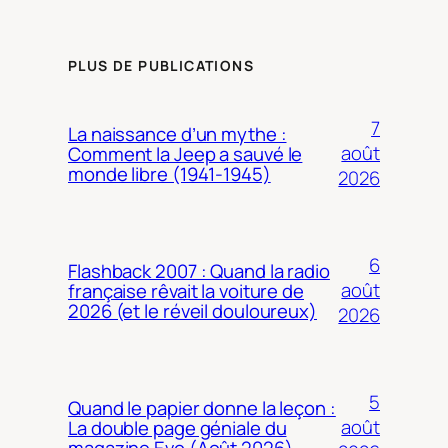
PLUS DE PUBLICATIONS
7
La naissance d’un mythe :
août
Comment la Jeep a sauvé le
monde libre (1941-1945)
2026
6
Flashback 2007 : Quand la radio
août
française rêvait la voiture de
2026 (et le réveil douloureux)
2026
5
Quand le papier donne la leçon :
août
La double page géniale du
magazine Evo (Août 2026)