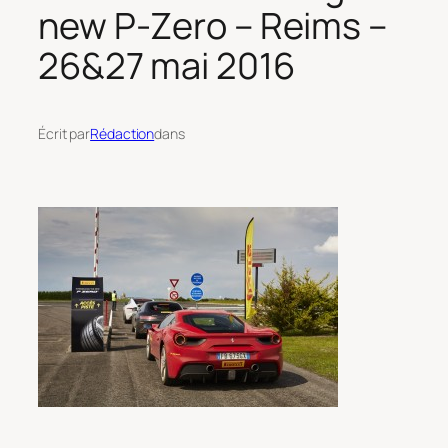
new P-Zero – Reims –
26&27 mai 2016
Écrit par
Rédaction
dans