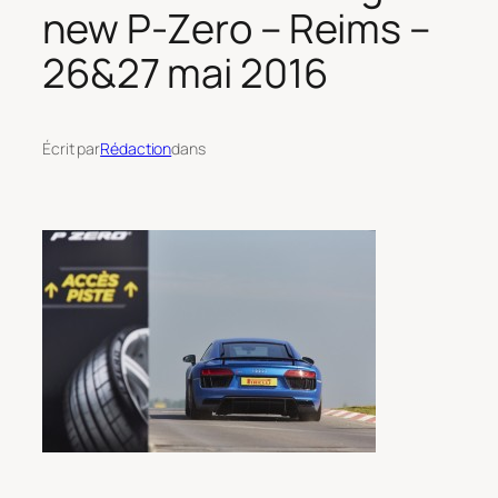
new P-Zero – Reims –
26&27 mai 2016
Écrit par
Rédaction
dans