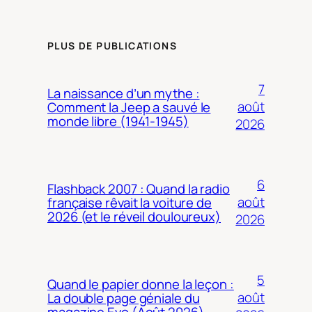
PLUS DE PUBLICATIONS
7
La naissance d’un mythe :
août
Comment la Jeep a sauvé le
monde libre (1941-1945)
2026
6
Flashback 2007 : Quand la radio
août
française rêvait la voiture de
2026 (et le réveil douloureux)
2026
5
Quand le papier donne la leçon :
août
La double page géniale du
magazine Evo (Août 2026)