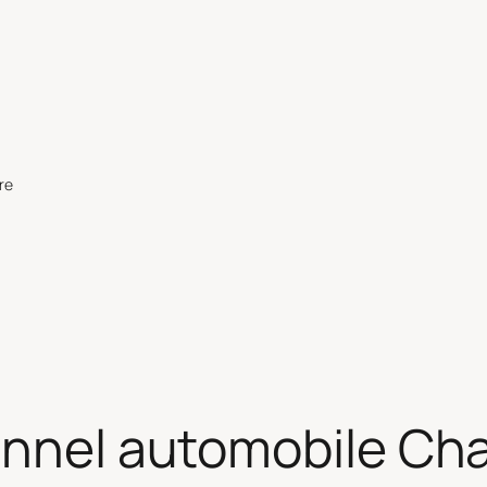
re
unnel automobile Cha