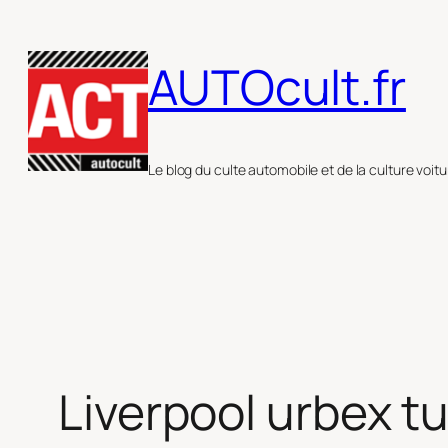
Aller
au
AUTOcult.fr
contenu
Le blog du culte automobile et de la culture voitu
Liverpool urbex t