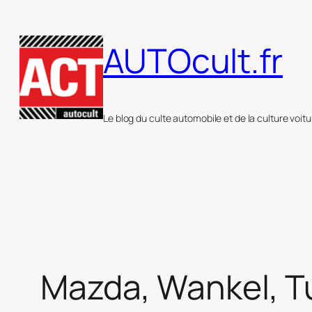
Aller
au
AUTOcult.fr
contenu
Le blog du culte automobile et de la culture voitu
Mazda, Wankel, T