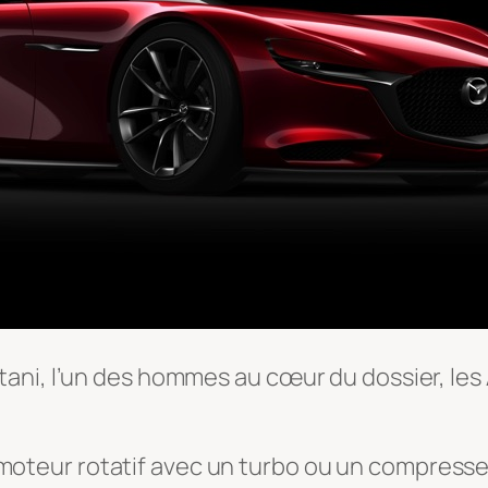
ani, l’un des hommes au cœur du dossier, les 
oteur rotatif avec un turbo ou un compresseur p