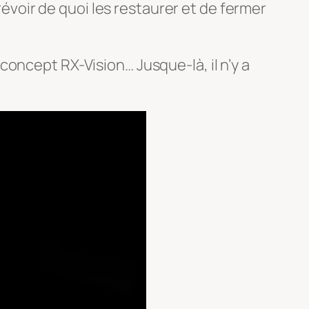
révoir de quoi les restaurer et de fermer
oncept RX-Vision… Jusque-là, il n’y a