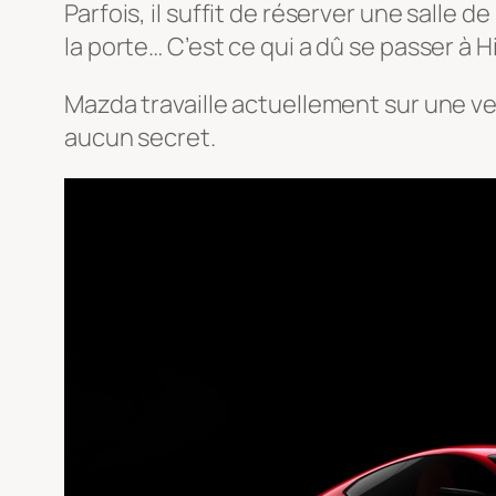
Parfois, il suffit de réserver une salle 
la porte… C’est ce qui a dû se passer à H
Mazda travaille actuellement sur une ve
aucun secret.