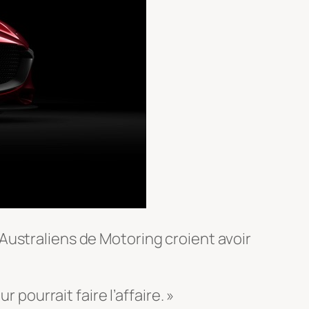
Australiens de Motoring croient avoir
ourrait faire l’affaire. »