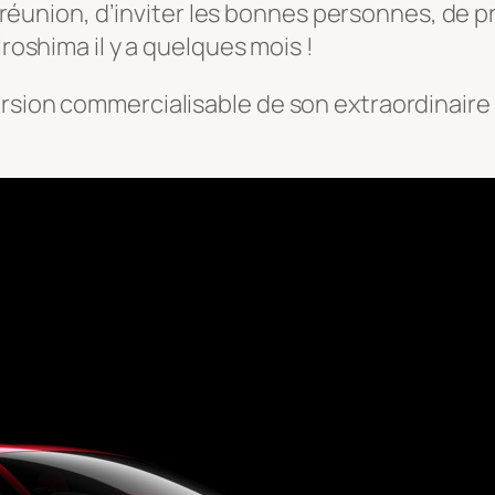
de réunion, d’inviter les bonnes personnes, de p
iroshima il y a quelques mois !
rsion commercialisable de son extraordinaire c