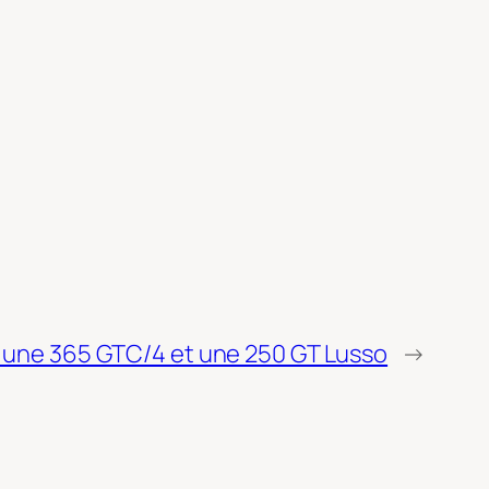
e une 365 GTC/4 et une 250 GT Lusso
→