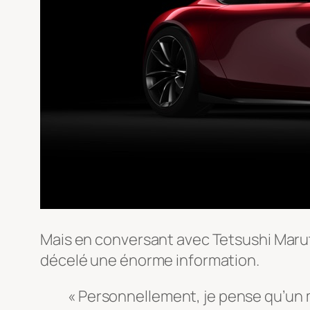
Mais en conversant avec Tetsushi Marut
décelé une énorme information.
« Personnellement, je pense qu’un m