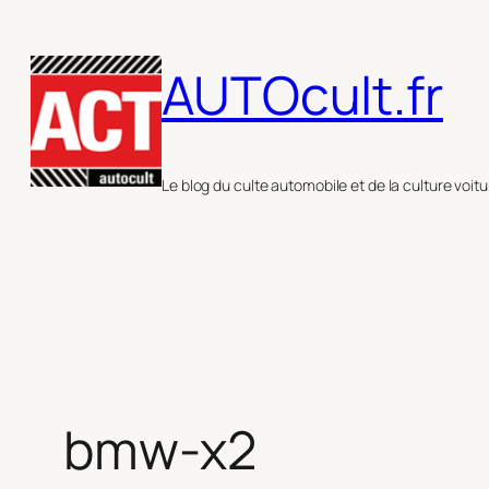
Aller
au
AUTOcult.fr
contenu
Le blog du culte automobile et de la culture voitu
bmw-x2