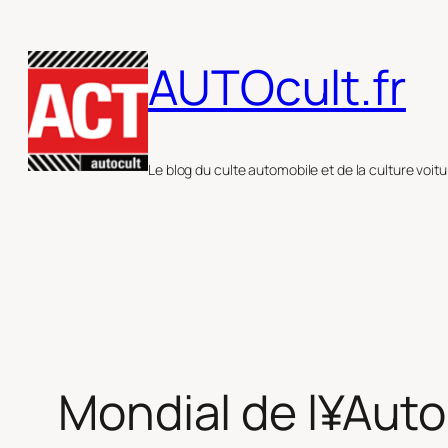
Aller
au
AUTOcult.fr
contenu
Le blog du culte automobile et de la culture voitu
Mondial de l¥Auto