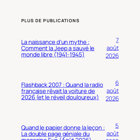
PLUS DE PUBLICATIONS
7
La naissance d’un mythe :
août
Comment la Jeep a sauvé le
monde libre (1941-1945)
2026
6
Flashback 2007 : Quand la radio
août
française rêvait la voiture de
2026 (et le réveil douloureux)
2026
5
Quand le papier donne la leçon :
août
La double page géniale du
magazine Evo (Août 2026)