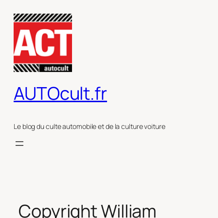
Aller
au
contenu
AUTOcult.fr
Le blog du culte automobile et de la culture voiture
Copyright William