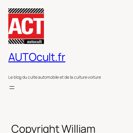
Aller
au
contenu
AUTOcult.fr
Le blog du culte automobile et de la culture voiture
Copyright William