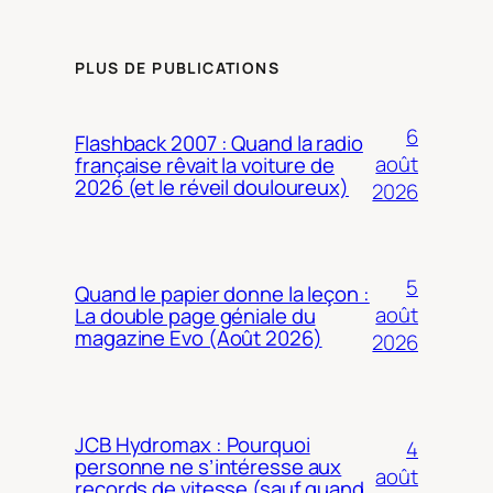
PLUS DE PUBLICATIONS
6
Flashback 2007 : Quand la radio
août
française rêvait la voiture de
2026 (et le réveil douloureux)
2026
5
Quand le papier donne la leçon :
août
La double page géniale du
magazine Evo (Août 2026)
2026
JCB Hydromax : Pourquoi
4
personne ne s’intéresse aux
août
records de vitesse (sauf quand