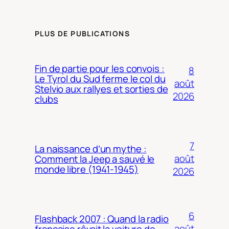
PLUS DE PUBLICATIONS
Fin de partie pour les convois :
8
Le Tyrol du Sud ferme le col du
août
Stelvio aux rallyes et sorties de
2026
clubs
7
La naissance d’un mythe :
août
Comment la Jeep a sauvé le
monde libre (1941-1945)
2026
6
Flashback 2007 : Quand la radio
août
française rêvait la voiture de