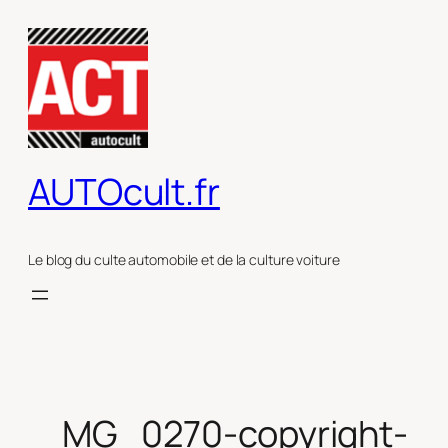
Aller
au
contenu
AUTOcult.fr
Le blog du culte automobile et de la culture voiture
_MG_0270-copyright-