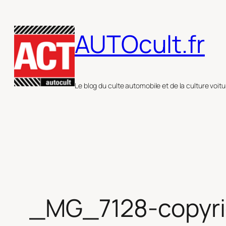
Aller
au
AUTOcult.fr
contenu
Le blog du culte automobile et de la culture voitu
_MG_7128-copyri