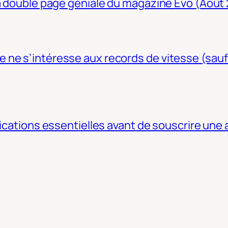
La double page géniale du magazine Evo (Août
ne s’intéresse aux records de vitesse (sauf
fications essentielles avant de souscrire une