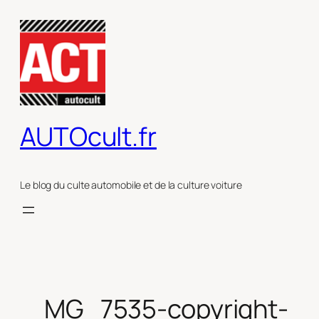
Aller
au
contenu
AUTOcult.fr
Le blog du culte automobile et de la culture voiture
_MG_7535-copyright-