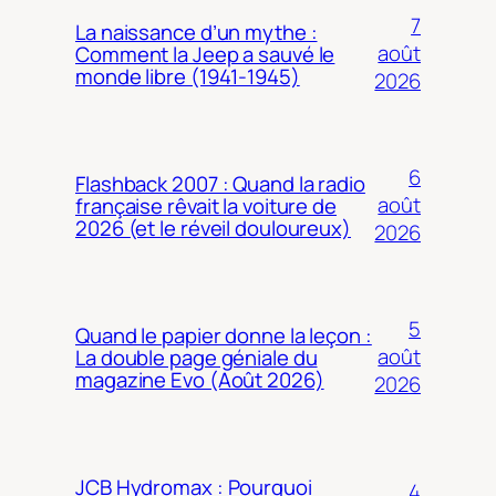
7
La naissance d’un mythe :
août
Comment la Jeep a sauvé le
monde libre (1941-1945)
2026
6
Flashback 2007 : Quand la radio
août
française rêvait la voiture de
2026 (et le réveil douloureux)
2026
5
Quand le papier donne la leçon :
août
La double page géniale du
magazine Evo (Août 2026)
2026
JCB Hydromax : Pourquoi
4