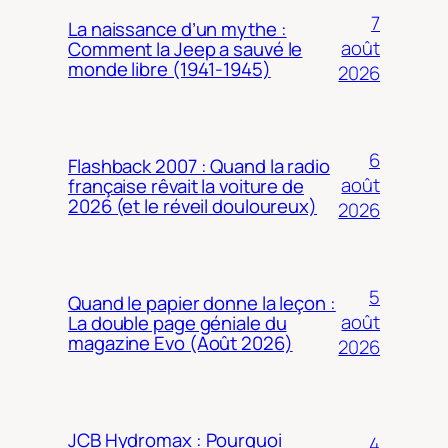
7
La naissance d’un mythe :
août
Comment la Jeep a sauvé le
monde libre (1941-1945)
2026
6
Flashback 2007 : Quand la radio
août
française rêvait la voiture de
2026 (et le réveil douloureux)
2026
5
Quand le papier donne la leçon :
août
La double page géniale du
magazine Evo (Août 2026)
2026
JCB Hydromax : Pourquoi
4