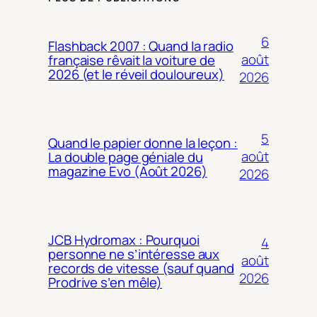
6
Flashback 2007 : Quand la radio
août
française rêvait la voiture de
2026 (et le réveil douloureux)
2026
5
Quand le papier donne la leçon :
août
La double page géniale du
magazine Evo (Août 2026)
2026
JCB Hydromax : Pourquoi
4
personne ne s’intéresse aux
août
records de vitesse (sauf quand
2026
Prodrive s’en mêle)