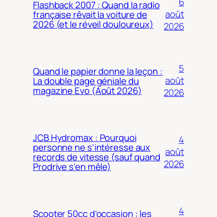
6
Flashback 2007 : Quand la radio
août
française rêvait la voiture de
2026 (et le réveil douloureux)
2026
5
Quand le papier donne la leçon :
août
La double page géniale du
magazine Evo (Août 2026)
2026
JCB Hydromax : Pourquoi
4
personne ne s’intéresse aux
août
records de vitesse (sauf quand
2026
Prodrive s’en mêle)
4
Scooter 50cc d’occasion : les