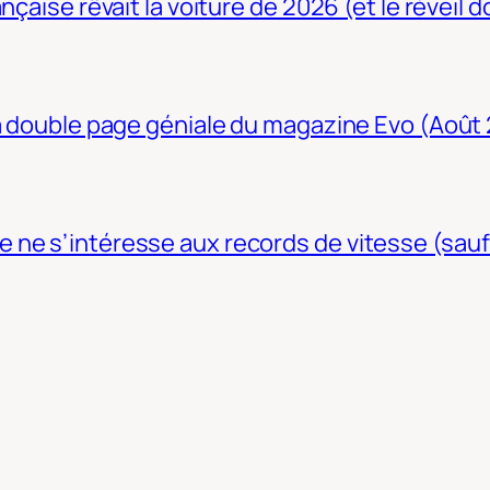
nçaise rêvait la voiture de 2026 (et le réveil 
La double page géniale du magazine Evo (Août
ne s’intéresse aux records de vitesse (sauf