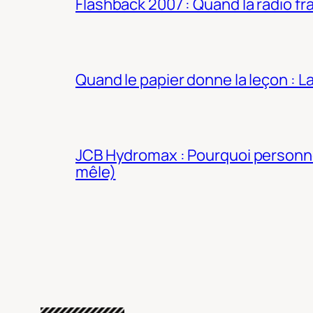
Flashback 2007 : Quand la radio fra
Quand le papier donne la leçon : 
JCB Hydromax : Pourquoi personne 
mêle)