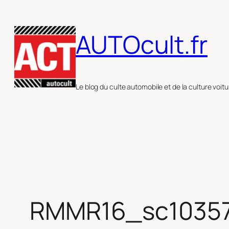
Aller
au
AUTOcult.fr
contenu
Le blog du culte automobile et de la culture voitu
RMMR16_sc1035