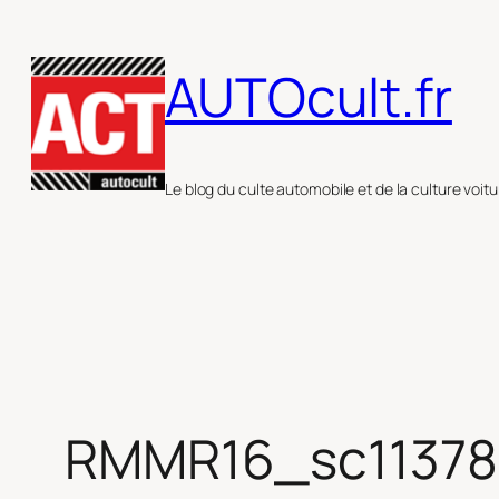
Aller
au
AUTOcult.fr
contenu
Le blog du culte automobile et de la culture voitu
RMMR16_sc11378