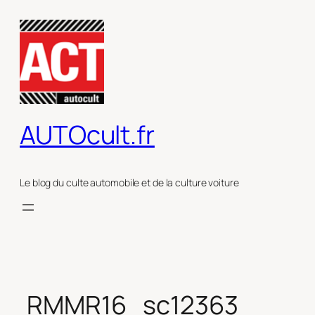
Aller
au
contenu
AUTOcult.fr
Le blog du culte automobile et de la culture voiture
RMMR16_sc12363