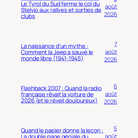
Le Tyrol du Sud ferme le col du
août
Stelvio aux rallyes et sorties de
2026
clubs
7
La naissance d’un mythe :
août
Comment la Jeep a sauvé le
monde libre (1941-1945)
2026
6
Flashback 2007 : Quand la radio
août
française rêvait la voiture de
2026 (et le réveil douloureux)
2026
5
Quand le papier donne la leçon :
août
La double page géniale du