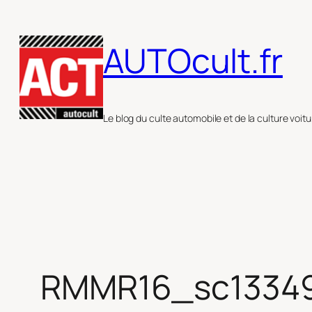
Aller
au
AUTOcult.fr
contenu
Le blog du culte automobile et de la culture voitu
RMMR16_sc1334