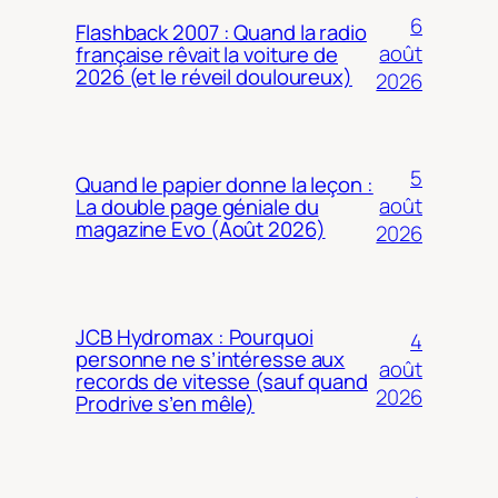
6
Flashback 2007 : Quand la radio
août
française rêvait la voiture de
2026 (et le réveil douloureux)
2026
5
Quand le papier donne la leçon :
août
La double page géniale du
magazine Evo (Août 2026)
2026
JCB Hydromax : Pourquoi
4
personne ne s’intéresse aux
août
records de vitesse (sauf quand
2026
Prodrive s’en mêle)