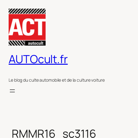
Aller
au
contenu
AUTOcult.fr
Le blog du culte automobile et de la culture voiture
RMMR16_sc3116