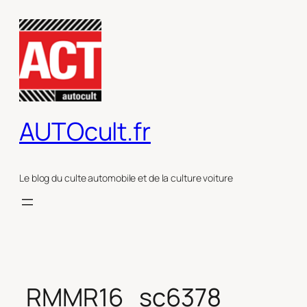
Aller
au
contenu
AUTOcult.fr
Le blog du culte automobile et de la culture voiture
RMMR16_sc6378