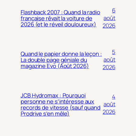
6
Flashback 2007 : Quand la radio
août
française rêvait la voiture de
2026 (et le réveil douloureux)
2026
5
Quand le papier donne la leçon :
août
La double page géniale du
magazine Evo (Août 2026)
2026
JCB Hydromax : Pourquoi
4
personne ne s’intéresse aux
août
records de vitesse (sauf quand
2026
Prodrive s’en mêle)