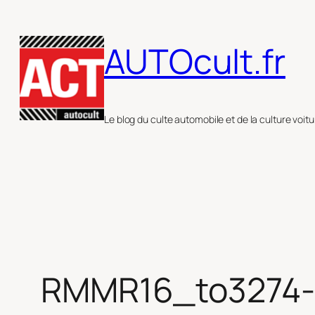
Aller
au
AUTOcult.fr
contenu
Le blog du culte automobile et de la culture voitu
RMMR16_to3274-