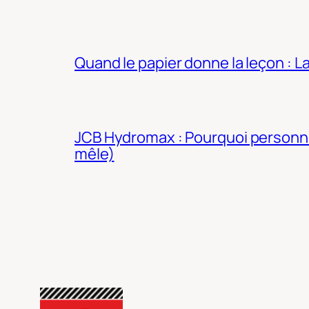
Quand le papier donne la leçon : 
JCB Hydromax : Pourquoi personne 
mêle)