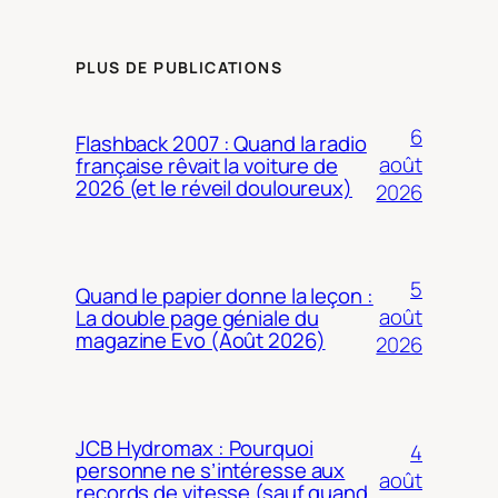
PLUS DE PUBLICATIONS
6
Flashback 2007 : Quand la radio
août
française rêvait la voiture de
2026 (et le réveil douloureux)
2026
5
Quand le papier donne la leçon :
août
La double page géniale du
magazine Evo (Août 2026)
2026
JCB Hydromax : Pourquoi
4
personne ne s’intéresse aux
août
records de vitesse (sauf quand