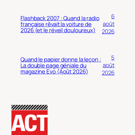
6
Flashback 2007 : Quand la radio
août
française rêvait la voiture de
2026 (et le réveil douloureux)
2026
5
Quand le papier donne la leçon :
août
La double page géniale du
magazine Evo (Août 2026)
2026