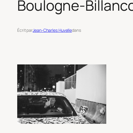
Boulogne-Billanco
Écrit par
Jean-Charles Huvelle
dans