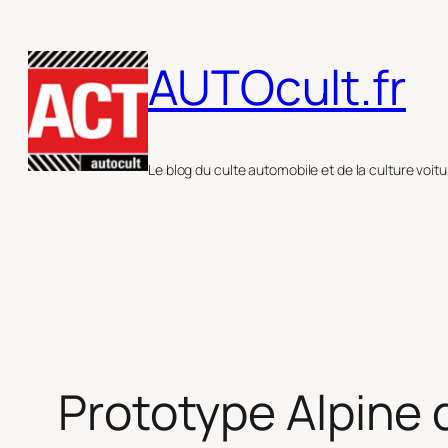
Aller
au
AUTOcult.fr
contenu
Le blog du culte automobile et de la culture voitu
Prototype Alpine d