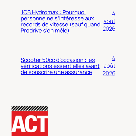
JCB Hydromax : Pourquoi
4
personne ne s’intéresse aux
août
records de vitesse (sauf quand
2026
Prodrive s’en mêle)
4
Scooter 50cc d’occasion : les
août
vérifications essentielles avant
de souscrire une assurance
2026