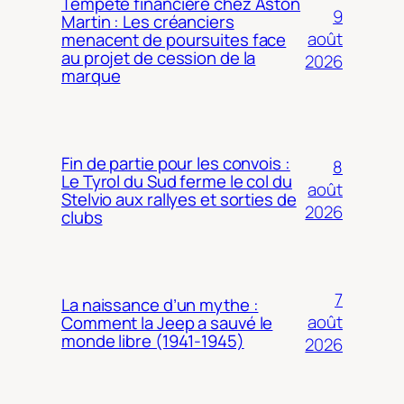
Tempête financière chez Aston
9
Martin : Les créanciers
août
menacent de poursuites face
au projet de cession de la
2026
marque
Fin de partie pour les convois :
8
Le Tyrol du Sud ferme le col du
août
Stelvio aux rallyes et sorties de
2026
clubs
7
La naissance d’un mythe :
août
Comment la Jeep a sauvé le
monde libre (1941-1945)
2026