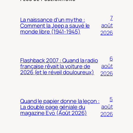
7
La naissance d’un mythe :
août
Comment la Jeep a sauvé le
monde libre (1941-1945)
2026
6
Flashback 2007 : Quand la radio
août
française rêvait la voiture de
2026 (et le réveil douloureux)
2026
5
Quand le papier donne la leçon :
août
La double page géniale du
magazine Evo (Août 2026)
2026