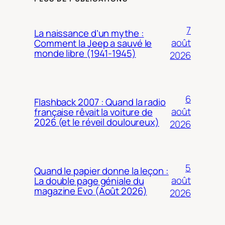
7
La naissance d’un mythe :
août
Comment la Jeep a sauvé le
monde libre (1941-1945)
2026
6
Flashback 2007 : Quand la radio
août
française rêvait la voiture de
2026 (et le réveil douloureux)
2026
5
Quand le papier donne la leçon :
août
La double page géniale du
magazine Evo (Août 2026)
2026