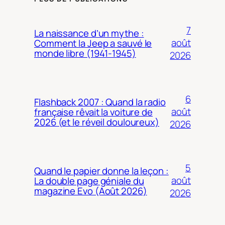
7
La naissance d’un mythe :
août
Comment la Jeep a sauvé le
monde libre (1941-1945)
2026
6
Flashback 2007 : Quand la radio
août
française rêvait la voiture de
2026 (et le réveil douloureux)
2026
5
Quand le papier donne la leçon :
août
La double page géniale du
magazine Evo (Août 2026)
2026