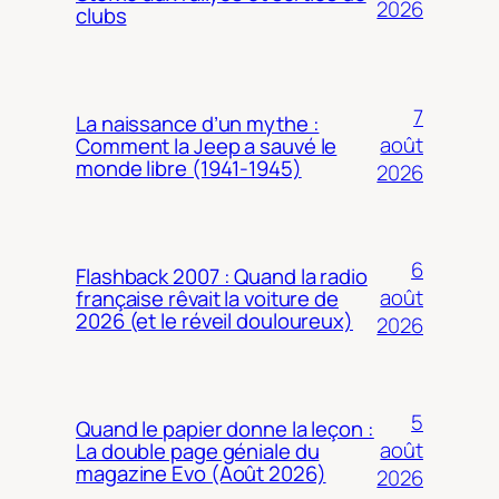
2026
clubs
7
La naissance d’un mythe :
août
Comment la Jeep a sauvé le
monde libre (1941-1945)
2026
6
Flashback 2007 : Quand la radio
août
française rêvait la voiture de
2026 (et le réveil douloureux)
2026
5
Quand le papier donne la leçon :
août
La double page géniale du
magazine Evo (Août 2026)
2026