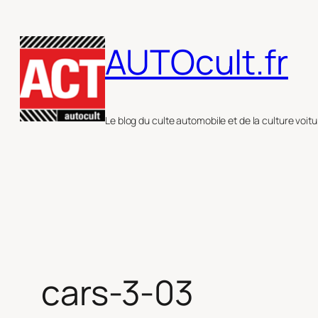
Aller
au
AUTOcult.fr
contenu
Le blog du culte automobile et de la culture voitu
cars-3-03