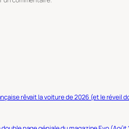
er un commentaire.
nçaise rêvait la voiture de 2026 (et le réveil 
La double page géniale du magazine Evo (Août