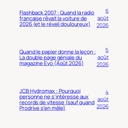
6
Flashback 2007 : Quand la radio
août
française rêvait la voiture de
2026 (et le réveil douloureux)
2026
5
Quand le papier donne la leçon :
août
La double page géniale du
magazine Evo (Août 2026)
2026
JCB Hydromax : Pourquoi
4
personne ne s’intéresse aux
août
records de vitesse (sauf quand
2026
Prodrive s’en mêle)