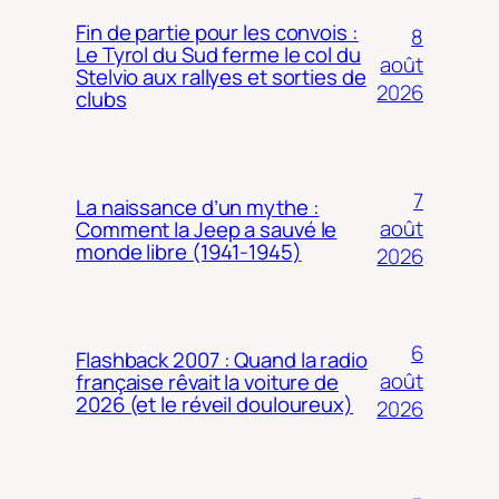
Fin de partie pour les convois :
8
Le Tyrol du Sud ferme le col du
août
Stelvio aux rallyes et sorties de
2026
clubs
7
La naissance d’un mythe :
août
Comment la Jeep a sauvé le
monde libre (1941-1945)
2026
6
Flashback 2007 : Quand la radio
août
française rêvait la voiture de
2026 (et le réveil douloureux)
2026