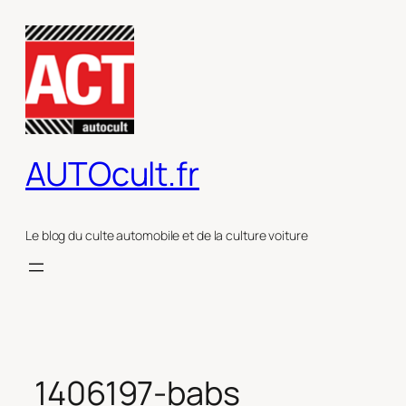
Aller
au
contenu
AUTOcult.fr
Le blog du culte automobile et de la culture voiture
1406197-babs