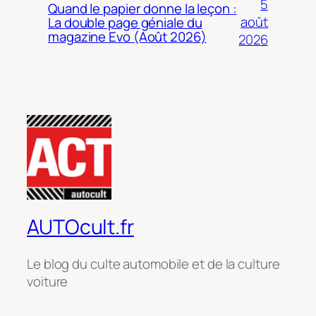
5
Quand le papier donne la leçon :
août
La double page géniale du
magazine Evo (Août 2026)
2026
AUTOcult.fr
Le blog du culte automobile et de la culture
voiture