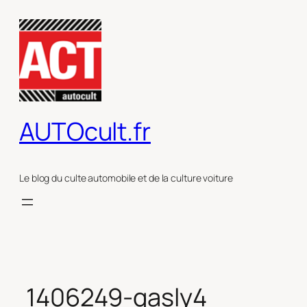
Aller
au
contenu
AUTOcult.fr
Le blog du culte automobile et de la culture voiture
1406249-gasly4