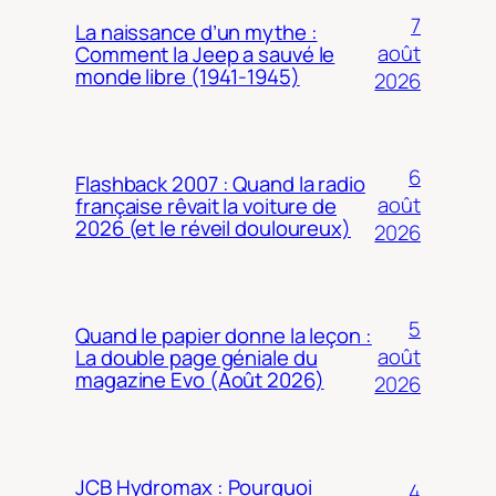
7
La naissance d’un mythe :
août
Comment la Jeep a sauvé le
monde libre (1941-1945)
2026
6
Flashback 2007 : Quand la radio
août
française rêvait la voiture de
2026 (et le réveil douloureux)
2026
5
Quand le papier donne la leçon :
août
La double page géniale du
magazine Evo (Août 2026)
2026
JCB Hydromax : Pourquoi
4