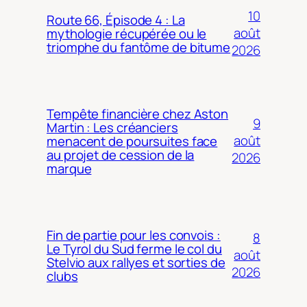
10
Route 66, Épisode 4 : La
août
mythologie récupérée ou le
triomphe du fantôme de bitume
2026
Tempête financière chez Aston
9
Martin : Les créanciers
août
menacent de poursuites face
au projet de cession de la
2026
marque
Fin de partie pour les convois :
8
Le Tyrol du Sud ferme le col du
août
Stelvio aux rallyes et sorties de
2026
clubs