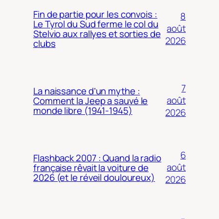
Fin de partie pour les convois :
8
Le Tyrol du Sud ferme le col du
août
Stelvio aux rallyes et sorties de
2026
clubs
7
La naissance d’un mythe :
août
Comment la Jeep a sauvé le
monde libre (1941-1945)
2026
6
Flashback 2007 : Quand la radio
août
française rêvait la voiture de
2026 (et le réveil douloureux)
2026