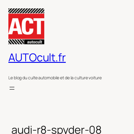
Aller
au
contenu
AUTOcult.fr
Le blog du culte automobile et de la culture voiture
audi-r8-spyder-08