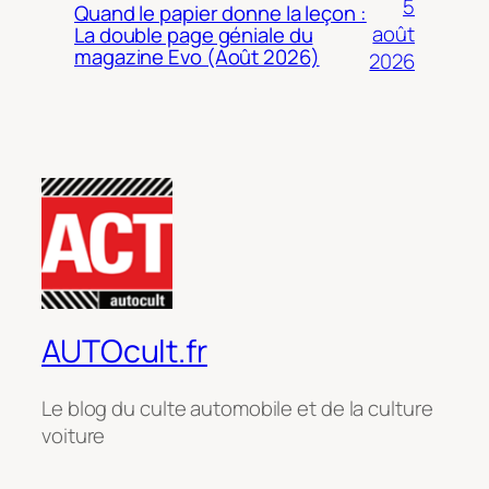
5
Quand le papier donne la leçon :
août
La double page géniale du
magazine Evo (Août 2026)
2026
AUTOcult.fr
Le blog du culte automobile et de la culture
voiture