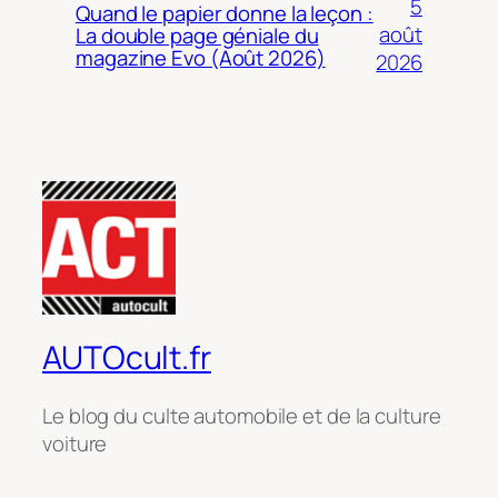
5
Quand le papier donne la leçon :
août
La double page géniale du
magazine Evo (Août 2026)
2026
AUTOcult.fr
Le blog du culte automobile et de la culture
voiture