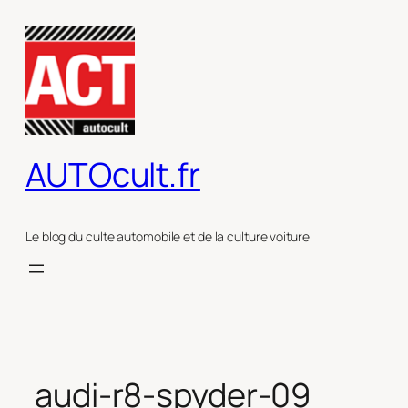
Aller
au
contenu
AUTOcult.fr
Le blog du culte automobile et de la culture voiture
audi-r8-spyder-09