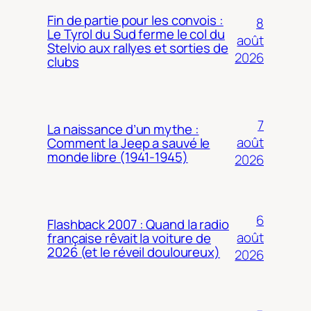
Fin de partie pour les convois :
8
Le Tyrol du Sud ferme le col du
août
Stelvio aux rallyes et sorties de
2026
clubs
7
La naissance d’un mythe :
août
Comment la Jeep a sauvé le
monde libre (1941-1945)
2026
6
Flashback 2007 : Quand la radio
août
française rêvait la voiture de
2026 (et le réveil douloureux)
2026