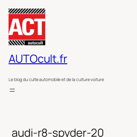
Aller
au
contenu
AUTOcult.fr
Le blog du culte automobile et de la culture voiture
audi-r8-spyder-20