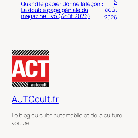
5
Quand le papier donne la leçon :
août
La double page géniale du
magazine Evo (Août 2026)
2026
AUTOcult.fr
Le blog du culte automobile et de la culture
voiture