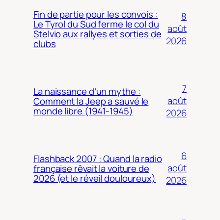
Fin de partie pour les convois :
8
Le Tyrol du Sud ferme le col du
août
Stelvio aux rallyes et sorties de
2026
clubs
7
La naissance d’un mythe :
août
Comment la Jeep a sauvé le
monde libre (1941-1945)
2026
6
Flashback 2007 : Quand la radio
août
française rêvait la voiture de
2026 (et le réveil douloureux)
2026