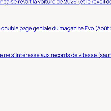
nçaise rêvait la voiture de 2026 (et le réveil 
La double page géniale du magazine Evo (Août
ne s’intéresse aux records de vitesse (sauf