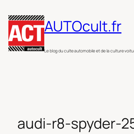
Aller
au
AUTOcult.fr
contenu
Le blog du culte automobile et de la culture voitu
audi-r8-spyder-2