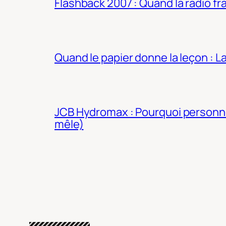
Flashback 2007 : Quand la radio fra
Quand le papier donne la leçon : 
JCB Hydromax : Pourquoi personne 
mêle)