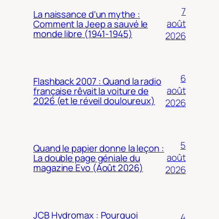
7
La naissance d’un mythe :
août
Comment la Jeep a sauvé le
monde libre (1941-1945)
2026
6
Flashback 2007 : Quand la radio
août
française rêvait la voiture de
2026 (et le réveil douloureux)
2026
5
Quand le papier donne la leçon :
août
La double page géniale du
magazine Evo (Août 2026)
2026
JCB Hydromax : Pourquoi
4