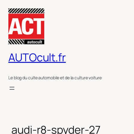
Aller
au
contenu
AUTOcult.fr
Le blog du culte automobile et de la culture voiture
audi-r8-spyder-27