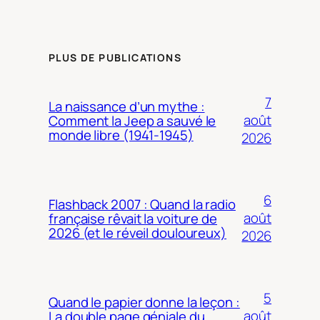
PLUS DE PUBLICATIONS
7
La naissance d’un mythe :
août
Comment la Jeep a sauvé le
monde libre (1941-1945)
2026
6
Flashback 2007 : Quand la radio
août
française rêvait la voiture de
2026 (et le réveil douloureux)
2026
5
Quand le papier donne la leçon :
août
La double page géniale du