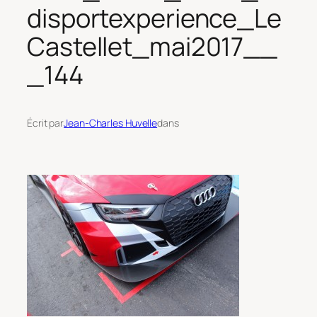
disportexperience_Le
Castellet_mai2017__
_144
Écrit par
Jean-Charles Huvelle
dans