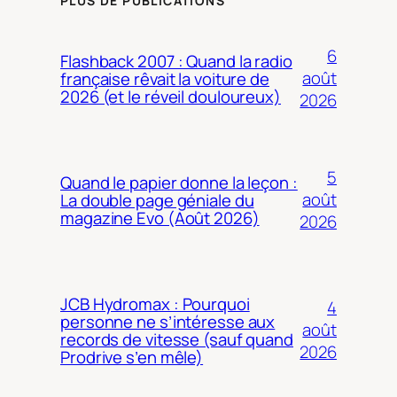
PLUS DE PUBLICATIONS
6
Flashback 2007 : Quand la radio
août
française rêvait la voiture de
2026 (et le réveil douloureux)
2026
5
Quand le papier donne la leçon :
août
La double page géniale du
magazine Evo (Août 2026)
2026
JCB Hydromax : Pourquoi
4
personne ne s’intéresse aux
août
records de vitesse (sauf quand
2026
Prodrive s’en mêle)