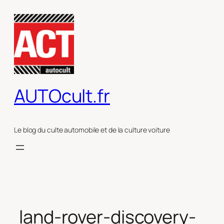
Aller
au
contenu
AUTOcult.fr
Le blog du culte automobile et de la culture voiture
land-rover-discovery-