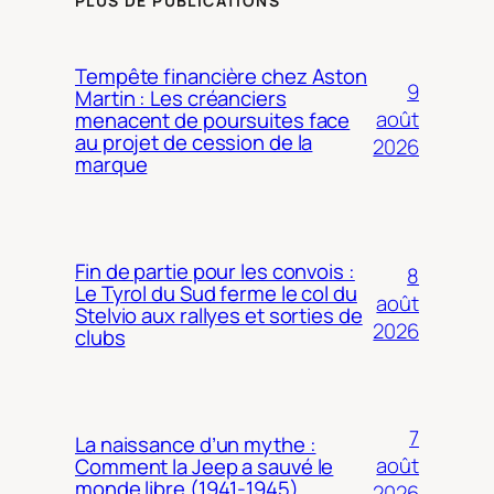
PLUS DE PUBLICATIONS
Tempête financière chez Aston
9
Martin : Les créanciers
août
menacent de poursuites face
au projet de cession de la
2026
marque
Fin de partie pour les convois :
8
Le Tyrol du Sud ferme le col du
août
Stelvio aux rallyes et sorties de
2026
clubs
7
La naissance d’un mythe :
août
Comment la Jeep a sauvé le
monde libre (1941-1945)
2026