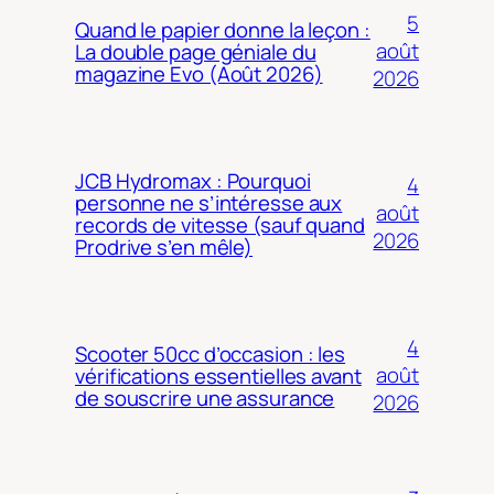
5
Quand le papier donne la leçon :
août
La double page géniale du
magazine Evo (Août 2026)
2026
JCB Hydromax : Pourquoi
4
personne ne s’intéresse aux
août
records de vitesse (sauf quand
2026
Prodrive s’en mêle)
4
Scooter 50cc d’occasion : les
août
vérifications essentielles avant
de souscrire une assurance
2026